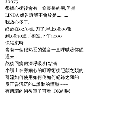
200元
很擔心術後會有一條長長的疤,但是
LINDA 姐告訴我不會於是..........
我放心多了,
終於在02/03動刀了,早上08:00報
到,08:30進手術室,下午12:00
快結束時
會有一個很熟悉的聲音一直呼喊著你醒
過來..
然後回病房深呼吸.打點滴
小護士在旁細心的叮嚀術後照顧之類的,
引流如何使用如何倒如何紀錄之類的
反正昏沉沉的...誰聽的懂壓~~~
有所謂的術後單子可看 ,OK的啦!