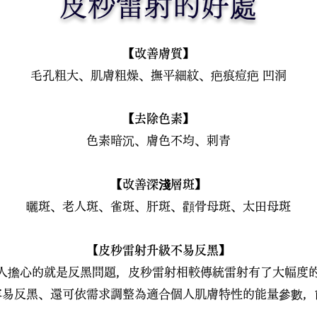
皮秒雷射的好處
【改善膚質】
毛孔粗大、肌膚粗燥、撫平細紋、疤痕痘疤 凹洞
【去除色素】
色素暗沉、膚色不均、刺青
【改善深淺層斑】
曬斑、老人斑、雀斑、肝斑、顴骨母斑、太田母斑
​【
皮秒
雷射升級不易反黑】
人擔心的就是反黑問題，皮秒雷射相較傳統雷射有了大幅度
易反黑、還可依需求調整為適合個人肌膚特性的能量參數，能