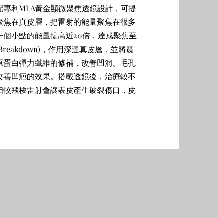
專利MLA黃金顯微聚焦透鏡設計，可提
聚焦在真皮層，把雷射的能量聚焦在很多
個小點的能量提高近20倍，達成聚焦至
cal Breakdown)，作用深達真皮層，並將震
原蛋白彈力纖維的修補，改善凹洞、毛孔
改善凹疤的效果。搭載透鏡後，治療較不
相較飛梭雷射會讓表皮產生破裂傷口，皮