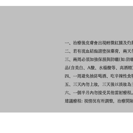
一、治療後皮膚會出現輕微紅腫及灼熱
二、若有流血結痂請塗抹藥膏，兩天勿
三、兩周必須加強保濕與防曬(如:
品(含美白、A酸、水楊酸等、高酒精
四、一周避免抽菸喝酒、吃辛辣性食
五、三天內勿上妝，三天後以淡妝為
六、一個半月內勿接受其他雷射療程
建議療程: 視情況有所調整，治療間隔