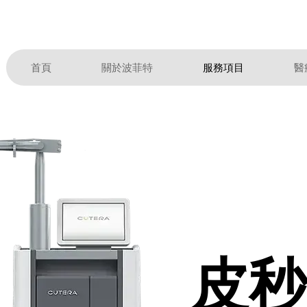
首頁
關於波菲特
服務項目
醫
皮
皮