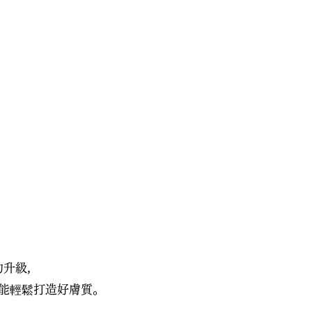
的升級，
輕鬆打造好膚質。​