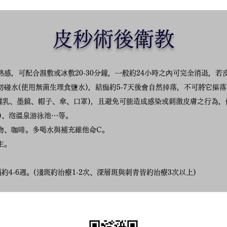
皮秒術後衛教
感，可配合濕敷或冰敷20-30分鐘，一般約24小時之內可完全消退，
碰水(使用無菌生理食鹽水)，結痂約5-7天後會自然掉落，不可將它摳
防曬乳、墨鏡、帽子、傘、口罩)，且避免可能造成感染或刺激皮膚之行為
)、泡溫泉游泳池⋯等。
物、咖啡。多喝水與補充維他命C。
主。
。
約4-6週。(淺斑約治療1-2次、深層斑與刺青皆約治療3次以上)