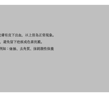
若皮膚有皮下出血，以上皆為正常現象。
落，避免留下疤痕或色素沈澱。
，例如：做臉、去角質、抹刺激性保養