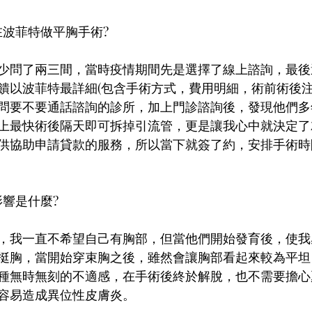
擇在波菲特做平胸手術?
少問了兩三間，當時疫情期間先是選擇了線上諮詢，最後
饋以波菲特最詳細(包含手術方式，費用明細，術前術後注
問要不要通話諮詢的診所，加上門診諮詢後，發現他們多
上最快術後隔天即可拆掉引流管，更是讓我心中就決定了
供協助申請貸款的服務，所以當下就簽了約，安排手術時
影響是什麼?
，我一直不希望自己有胸部，但當他們開始發育後，使我
挺胸，當開始穿束胸之後，雖然會讓胸部看起來較為平坦
種無時無刻的不適感，在手術後終於解脫，也不需要擔心
容易造成異位性皮膚炎。