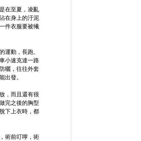
是在至夏，凌亂
沾在身上的汙泥
一件衣服要被犧
的運動，長跑、
車小速克達一路
防曬，往往外套
能出發。
放，而且還有很
做完之後的胸型
脫下上衣時，都
，術前叮嚀，術