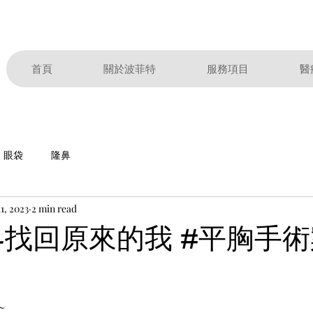
首頁
關於波菲特
服務項目
醫
眼袋
隆鼻
1, 2023
2 min read
-找回原來的我 #平胸手
~