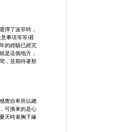
選擇了波菲特，
意事項等等)甚
年的經驗已經完
就是這個地方，
間，並期待著那
感覺自卑所以總
，可換來的是心
夏天時束胸下緣