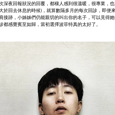
次深夜回報狀況的回覆，都穰人感到很溫暖，很專業，也很
大於回去休息的時候)，就算數隔多月的每次回診，即便
肩接跡，小姊姊們仍能親切的叫出你的名子，可以見得她
診都感覺賓至如歸，當初選擇波菲特真的太好了。