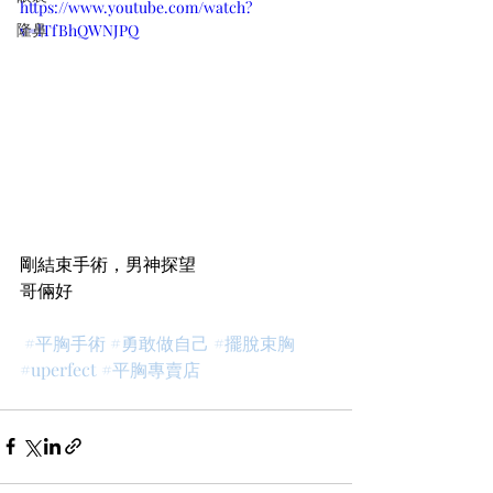
https://www.youtube.com/watch?
隆鼻
v=lTfBhQWNJPQ
剛結束手術，男神探望
哥倆好
#平胸手術
#勇敢做自己
#擺脫束胸
#uperfect
#平胸專賣店