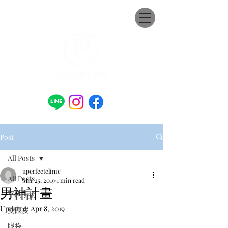
Post
All Posts
uperfectclinic
All Posts
Mar 25, 2019
1 min read
男神計畫
平胸手術
Updated:
Apr 8, 2019
雙眼皮
眼袋